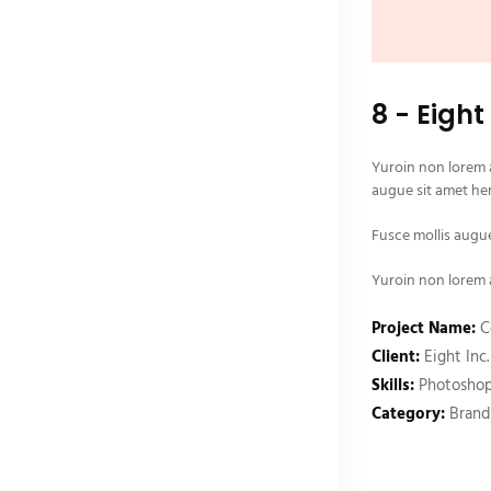
8 - Eight
Yuroin non lorem a
augue sit amet hen
Fusce mollis augue
Yuroin non lorem a
Project Name:
C
Client:
Eight Inc.
Skills:
Photosho
Category:
Brand